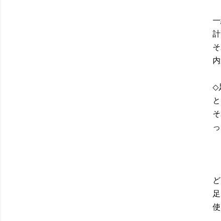
一
計
そ
内
◇
と
そ
っ
ど
足
使