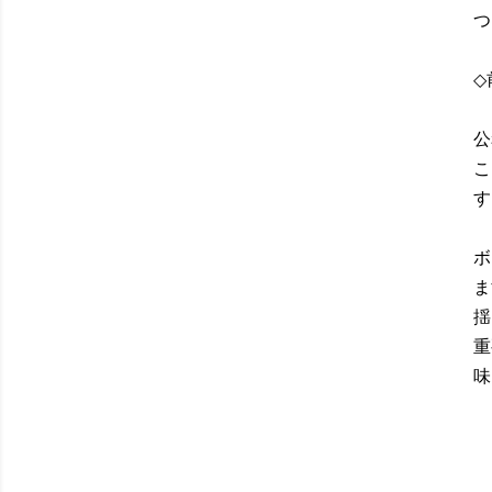
つ
◇
公
こ
す
ボ
ま
揺
重
味