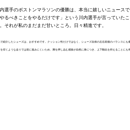
内選手のボストンマラソンの優勝は、本当に嬉しいニュースで
やるべきことをやるだけです」という川内選手が言っていたこ
。それが私のまだまだ甘いところ。日々精進です。
記で紹介したシューズは、おすすめです。クッション性だけではなく、シューズ自体の左右前後のバランスにも
面を叩くような走りでは前に進みにくいため、脚を押し込む感覚が自然に身につき、上下動比を抑えることにも