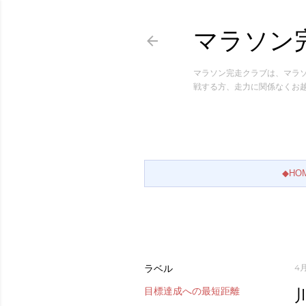
マラソン
マラソン完走クラブは、マラ
戦する方、走力に関係なくお
◆HO
ラベル
4月
目標達成への最短距離