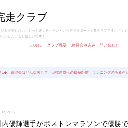
スキップしてメイン コンテンツに移動
完走クラブ
ソンを完走したい、もっと速く走りたいという方をサポートするクラブです。 これ
越しいただけると嬉しいです！
HOME
クラブ概要
練習会申込み
問い合わせ
ME◆
練習会はどんな感じ？
目標達成への最短距離
ランニングのある生
 18, 2018
川内優輝選手がボストンマラソンで優勝