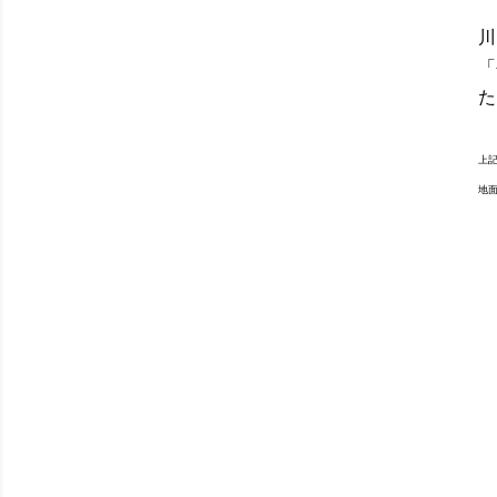
川
「
た
上
地