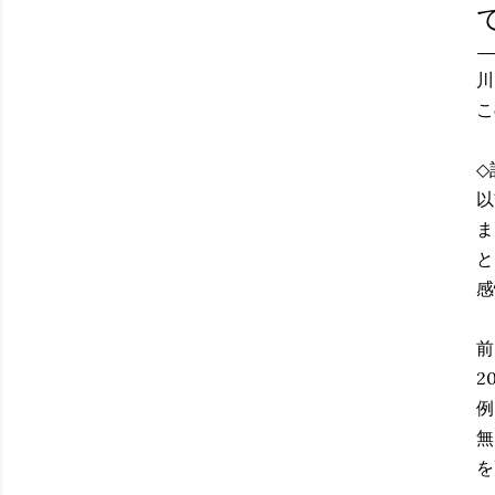
川
こ
◇
以
ま
と
感
前
2
例
無
を