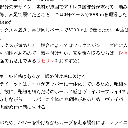
部分のデザイン、素材が原因でアキレス腱部分が擦れて、痛み
際、素足で履いたところ、キロ3分ペースで1000mを通過し
始めた。
ックスを履き、再び同じペースで5000mまで走ったが、今度
。
ックスが短めだと、場合によってはソックスがシューズ内に入
可能性があるので、気を付けたい。安全策を取るならば、
靴擦
途でも活用できる
ワセリン
をおすすめ）
 ホールド感はあるが、締め付け感に欠ける
ライニットは、ベロがアッパーに一体化しているため、靴紐を
。故に、靴紐を結んだ時のホールド感はヴェイパーフライ4％
かしながら、アッパーに全体に伸縮性があるため、ヴェイパー
も締め付け感に欠ける。
のため、パワーを掛けながらカーブを走る場合には、フライニ