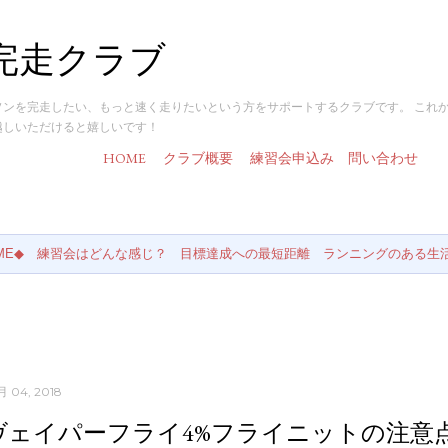
スキップしてメイン コンテンツに移動
完走クラブ
ソンを完走したい、もっと速く走りたいという方をサポートするクラブです。 これ
越しいただけると嬉しいです！
HOME
クラブ概要
練習会申込み
問い合わせ
ME◆
練習会はどんな感じ？
目標達成への最短距離
ランニングのある生
月 04, 2018
ヴェイパーフライ4%フライニットの注意