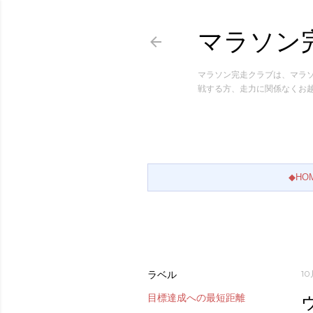
マラソン
マラソン完走クラブは、マラ
戦する方、走力に関係なくお
◆HO
ラベル
10
目標達成への最短距離