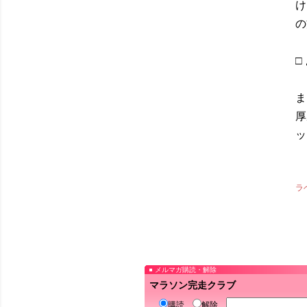
け
の
□
ま
厚
ッ
ラ
メルマガ購読・解除
マラソン完走クラブ
購読
解除