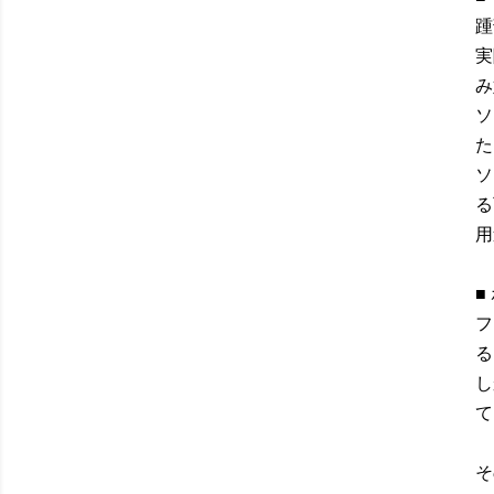
踵
実
み
ソ
た
ソ
る
用
■
フ
る
し
て
そ