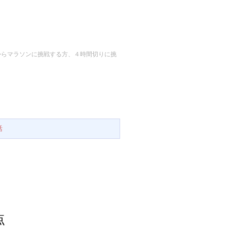
からマラソンに挑戦する方、４時間切りに挑
活
点