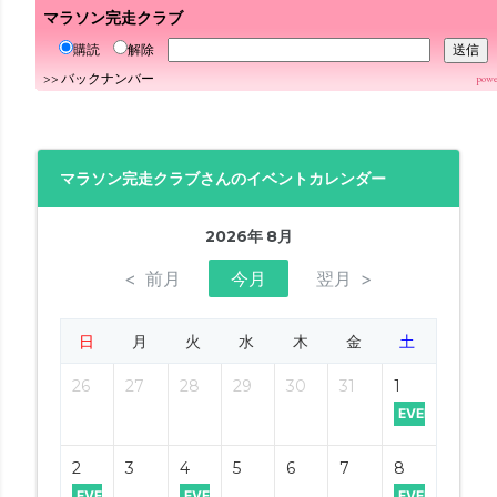
マラソン完走クラブ
購読
解除
>>
バックナンバー
powe